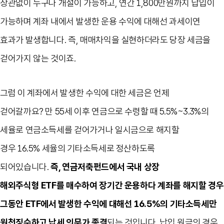
상관없이 누구나 개설이 가능하고
,
연간
1,800
만원까지 납입이
가능하며 계좌 내에서 발생한 운용 수익에 대해선 과세이연
효과가 발생합니다
.
즉
,
매매차익을 실현하더라도 당장 세금을
걷어가지 않는 것이죠
.
그럼 이 계좌에서 발생한 수익에 대한 세금은 언제
걷어갈까요
?
만
55
세 이후 연금으로 수령할 때
5.5%~3.3%
의
세율로 연금소득세를 걷어가거나 일시금으로 해지할
경우
16.5%
세율의 기타소득세로 정산하도록
되어있습니다
.
즉
,
연금저축펀드에서 국내 상장
해외주식형
ETF
를 매수하여 장기간 운용하다 계좌를 해지할 경우
그동안
ETF
에서 발생한 수익에 대해선
16.5%
의 기타소득세만
원천징수하고 납세 의무가 종결
되는 것입니다
.
납입 원금의 경우