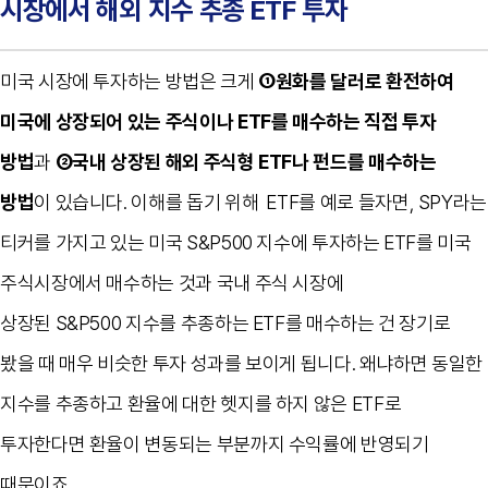
시장에서 해외 지수 추종
ETF
투자
미국 시장에 투자하는 방법은 크게
①
원화를 달러로 환전하여
미국에 상장되어 있는 주식이나
ETF
를 매수하는 직접 투자
방법
과
②
국내 상장된 해외 주식형
ETF
나 펀드를 매수하는
방법
이 있습니다
.
이해를 돕기 위해
ETF
를 예로 들자면
, SPY
라는
티커를 가지고 있는 미국
S&P500
지수에 투자하는
ETF
를 미국
주식시장에서 매수하는 것과 국내 주식 시장에
상장된
S&P500
지수를 추종하는
ETF
를 매수하는 건 장기로
봤을 때 매우 비슷한 투자 성과를 보이게 됩니다
.
왜냐하면 동일한
지수를 추종하고 환율에 대한 헷지를 하지 않은
ETF
로
투자한다면 환율이 변동되는 부분까지 수익률에 반영되기
때문이죠
.