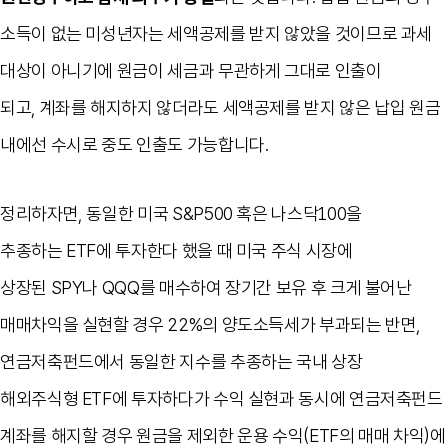
소득이 없는 미성년자는 세액공제를 받지 않았을 것이므로 과세
대상이 아니기에 원금이 세금과 무관하게 그대로 인출이
되고
,
계좌를 해지하지 않더라도 세액공제를 받지 않은 납입 원금
내에선 수시로 중도 인출도 가능합니다
.
정리하자면
,
동일한 미국
S&P500
혹은 나스닥
100
을
추종하는
ETF
에 투자한다 했을 때 미국 주식 시장에
상장된
SPY
나
QQQ
를 매수하여 장기간 보유 후 크게 불어난
매매차익을 실현할 경우
22%
의 양도소득세가 부과되는 반면,
연금저축펀드에서 동일한 지수를 추종하는 국내 상장
해외주식형
ETF
에 투자하다가 수익 실현과 동시에 연금저축펀드
계좌를 해지할 경우 원금을 제외한 운용 수익
(ETF
의 매매 차익
)
에