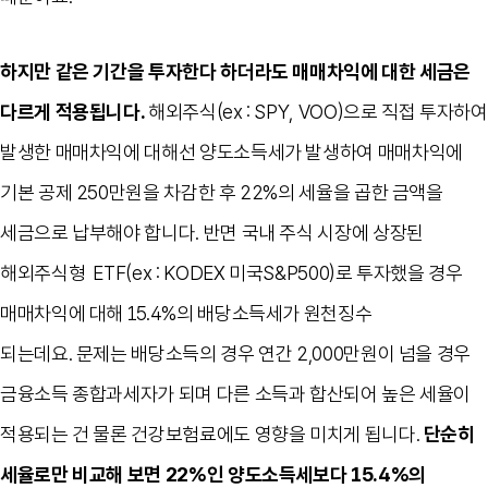
하지만 같은 기간을 투자한다 하더라도 매매차익에 대한 세금은
다르게 적용됩니다
.
해외주식
(ex : SPY, VOO)
으로 직접 투자하여
발생한 매매차익에 대해선 양도소득세가 발생하여 매매차익에
기본 공제
250
만원을 차감한 후
22%
의 세율을 곱한 금액을
세금으로 납부해야 합니다
.
반면 국내 주식 시장에 상장된
해외주식형
ETF(ex : KODEX
미국
S&P500)
로 투자했을 경우
매매차익에 대해
15.4%
의 배당소득세가 원천징수
되는데요
.
문제는 배당소득의 경우 연간
2,000
만원이 넘을 경우
금융소득 종합과세자가 되며 다른 소득과 합산되어 높은 세율이
적용되는 건 물론 건강보험료에도 영향을 미치게 됩니다
.
단순히
세율로만 비교해 보면
22%
인 양도소득세보다
15.4%
의