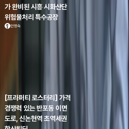
가 완비된 시흥 시화산단
위험물처리 특수공장
안명숙
[프라퍼티 로스터리] 가격
경쟁력 있는 반포동 이면
도로, 신논현역 초역세권
학산빌딩