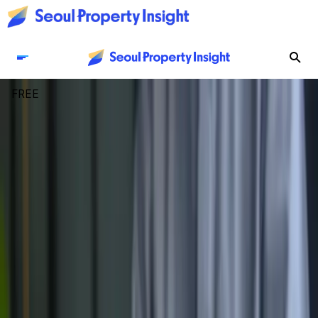
FREE
부동산 니치 투자로서의 P2P
부동산 니치 투자로서의 P2P: 신용보다 담보를 
선택한 이유
김고양
2026.08.07 07:30
FREE
지금 주목해야 할 이슈, 시티폴리오 트렌드 브리핑
하라주쿠에서 ‘무신사역’ 컨셉 팝업스토어 개최
시티폴리오
2026.08.06 07:30
FREE
한국 럭셔리 리테일과 도시 공간의 지형도
서울 럭셔리 호텔, 이식에서 자생으로, 자생에서 생태로