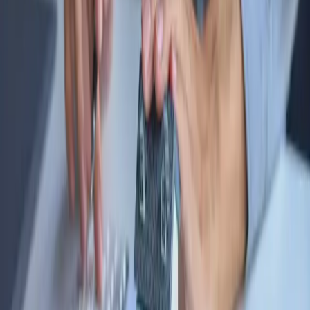
지금 주목해야 할 이슈, 시티폴리오 트렌드 브리핑
폭염 뚫는 러닝 이코노미, 백화점에서도 매장 강화
시티폴리오
2026.07.30 07:30
FREE
한국 럭셔리 리테일과 도시 공간의 지형도
체류 경제와 레지던스: 럭셔리 라이프 스타일을 누리는 거주 경험을
팝니다
이하경
2026.07.28 07:30
&폴리오
도시를 자산 포트폴리오에 담을 수 있는 재테크 콘텐츠를 제공합니다.
전체
FREE
부동산 니치 투자로서의 P2P
부동산 니치 투자로서의 P2P: 신용보다 담보를 선택한 이유
김고양
2026.08.07 07:30
FREE
부동산 니치 투자로서의 P2P
부동산 니치 투자로서의 P2P: 1인 1은행 시대