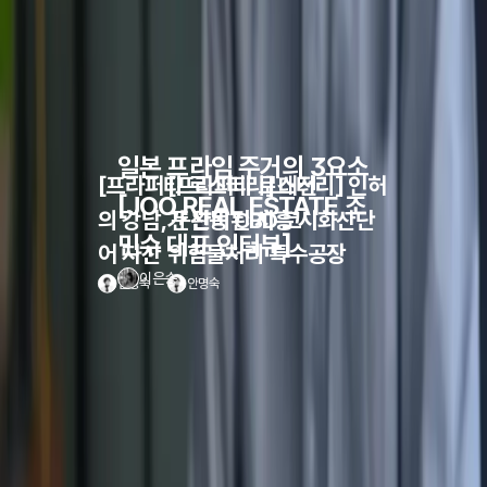
이하경
2026.08.04 07:30
리치라운지
고액자산가, 기업 고객의 직간접 자산운용 가이드가 될
프리미엄 콘텐츠를 담습니다.
일본 프라임 주거의 3요소
[프라퍼티 로스터리] 대전
[프라퍼티 로스터리] 인허
[JOO REAL ESTATE 조
의 강남, 둔산동 CBD 코
가 완비된 시흥 시화산단
민수 대표 인터뷰]
어 자산
위험물처리 특수공장
이은송
안명숙
안명숙
안명숙
안명숙
안명숙
안명숙
안명숙