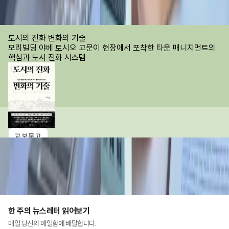
김고양
2026.07.31 07:30
BOOKS
도시의 진화 변화의 기술
모리빌딩 야베 토시오 고문이 현장에서 포착한 타운 매니지먼트의
핵심과 도시 진화 시스템
교보문고
예스24
재테크 핀셋
용어해설집
바로가기
바로가기
알라딘
한 주의 뉴스레터 읽어보기
매일 당신의 메일함에 배달합니다.