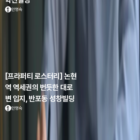
안명숙
[프라퍼티 로스터리] 논현
역 역세권의 번듯한 대로
변 입지, 반포동 성창빌딩
안명숙