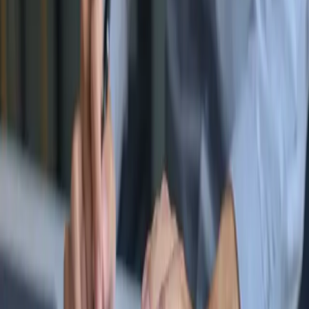
더보기 1 / 2
시티&
시티폴리오가 심층기획을 통해 도시부동산 시장의 인사이트를
전달합니다.
전체
FREE
지금 주목해야 할 이슈, 시티폴리오 트렌드 브리핑
하라주쿠에서 ‘무신사역’ 컨셉 팝업스토어 개최
시티폴리오
2026.08.06 07:30
FREE
한국 럭셔리 리테일과 도시 공간의 지형도
서울 럭셔리 호텔, 이식에서 자생으로, 자생에서 생태로
이하경
2026.08.04 07:30
FREE