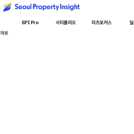
SPI Pro
시티폴리오
리츠포커스
딜
채용