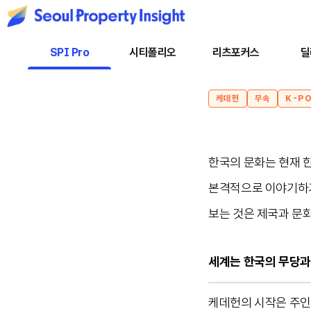
SPI Pro
시티폴리오
리츠포커스
딜
케데헌
무속
K-P
한국의 문화는 현재 
본격적으로 이야기하기에
보는 것은 제국과 문
세계는 한국의 무당과
케데헌의 시작은 주인