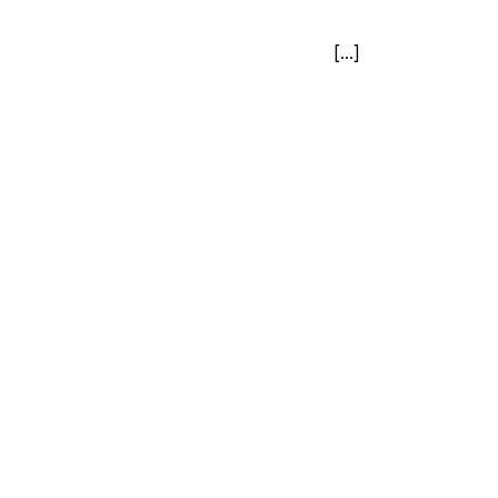
[...]