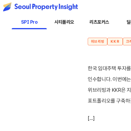
SPI Pro
시티폴리오
리츠포커스
딜
위브리빙
KKR
크
한국 임대주택 투자를
인수합니다. 이번에는
위브리빙과 KKR은 지
포트폴리오를 구축하겠
[...]