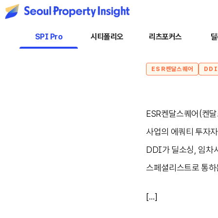
SPI Pro
시티폴리오
리츠포커스
딜
ESR켄달스퀘어
DDI
ESR켄달스퀘어(켄
사업의 에쿼티 투자자
DDI가 딜소싱, 임
스페셜리스트로 통하는
[...]