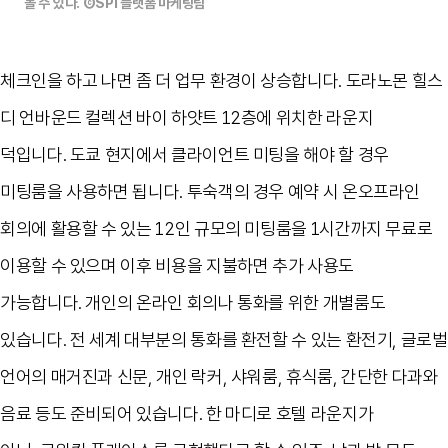
볼 수 있다. ⒸSPI 플랫폼 마케팅팀
체크인을 하고 나면 좀 더 업무 환경이 상승합니다
.
도라노몬 힐스
디 언바운드 컬렉션 바이 하얏트
12
층에 위치한 라운지
덕입니다
.
도쿄 현지에서 클라이언트 미팅을 해야 할 경우
미팅룸을 사용하면 됩니다
.
투숙객의 경우 예약 시 온오프라인
회의에 활용할 수 있는
12
인 규모의 미팅룸을
1
시간까지 무료로
이용할 수 있으며 이후 비용을 지불하면 추가 사용도
가능합니다
.
개인의 온라인 회의나 통화를 위한 개별룸도
있습니다
.
전 세계 대부분의 통화를 환전할 수 있는 환전기
,
글로벌
언어의 매거진과 신문
,
개인 락커
,
샤워룸
,
휴식룸
,
간단한 다과와
음료 등도 준비되어 있습니다
.
한 마디로 호텔 라운지가