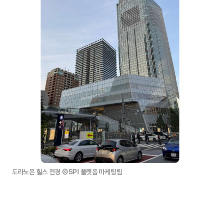
도라노몬 힐스 전경 ⒸSPI 플랫폼 마케팅팀