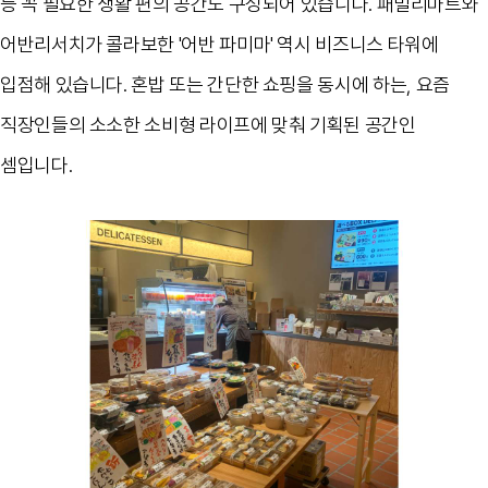
등 꼭 필요한 생활 편의 공간도 구성되어 있습니다
.
패밀리마트와
어반리서치가 콜라보한
'
어반 파미마
'
역시 비즈니스 타워에
입점해 있습니다
.
혼밥 또는 간단한 쇼핑을 동시에 하는
,
요즘
직장인들의 소소한 소비형 라이프에 맞춰 기획된 공간인
셈입니다
.