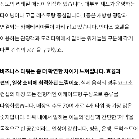
정도의 리테일 매장이 입점해 있습니다
.
대부분 셰프가 운영하는
다이닝이나 고급 레스토랑 중심입니다
. 1
층은 개방형 광장과
연결되는 카페테리아들이 자리 잡고 있습니다
.
안다즈 호텔을
이용하는 관광객과 모리타워에서 일하는 워커들을 구분해 각기
다른 컨셉의 공간을 구현했죠
.
비즈니스 타워는 좀 더 확연한 차이가 느껴집니다
.
효율과
편의
,
일상 소비에 최적화된 느낌이죠
.
실제 음식의 경우 요코초
컨셉의 매장 또는 전형적인 아케이드형 구성으로 종류를
다양화했습니다
.
매장의 수도
70
여 개로
4
개 타워 중 가장 많은
숫자입니다
.
타워 내에서 일하는 이들의
'
점심
'
과 간단한
'
저녁
'
을
목적으로 한 공간이라는 인상이 강합니다
.
병원
,
은행
,
드럭스토어