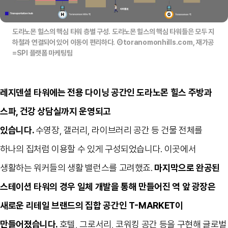
도라노몬 힐스의 핵심 타워 층별 구성. 도라노몬 힐스의 핵심 타워들은 모두 지
하철과 연결되어 있어 이동이 편리하다. Ⓒtoranomonhills.com, 재가공
=SPI 플랫폼 마케팅팀
레지덴셜 타워에는 전용 다이닝 공간인 도라노몬 힐스 주방과
스파
,
건강 상담실까지 운영되고
있습니다
.
수영장
,
갤러리
,
라이브러리 공간 등 건물 전체를
하나의 집처럼 이용할 수 있게 구성되었습니다
.
이곳에서
생활하는 워커들의 생활 밸런스를 고려했죠
.
마지막으로 완공된
스테이션 타워의 경우 일체 개발을 통해 만들어진 역 앞 광장은
새로운 리테일 브랜드의 집합 공간인
T-MARKET
이
만들어졌습니다
.
호텔
,
그로서리
,
코워킹 공간 등을 구현해 글로벌