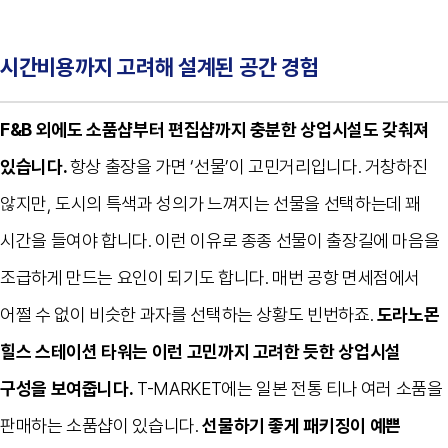
시간비용까지 고려해 설계된 공간 경험
F&B
외에도 소품샵부터 편집샵까지 충분한 상업시설도 갖춰져
있습니다
.
항상 출장을 가면
‘
선물
’
이 고민거리입니다
.
거창하진
않지만
,
도시의 특색과 성의가 느껴지는 선물을 선택하는데 꽤
시간을 들여야 합니다
.
이런 이유로 종종 선물이 출장길에 마음을
조급하게 만드는 요인이 되기도 합니다
.
매번 공항 면세점에서
어쩔 수 없이 비슷한 과자를 선택하는 상황도 빈번하죠
.
도라노몬
힐스 스테이션 타워는 이런 고민까지 고려한 듯한 상업시설
구성을 보여줍니다
.
T-MARKET
에는 일본 전통 티나 여러 소품을
판매하는 소품샵이 있습니다
.
선물하기 좋게 패키징이 예쁜