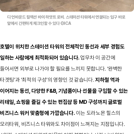
디 언바운드 컬렉션 바이 하얏트 로비. 스테이션 타워에서 연결되는 입구 바로
앞에서 간편하게 체크인할 수 있다 ⒸICA
호텔이 위치한 스테이션 타워의 전체적인 동선과 세부 경험도
일하는 사람에게 최적화되어 있습니다
.
업무차 이 공간에
들어서면 외부로 나가야 할 필요를 느끼지 못합니다
. ‘
완벽한
타겟팅
’
과
‘
최적의 구성
’
의 영향인 것 같습니다
.
지하철 역과
이어지는 동선
,
다양한
F&B,
기념품이나 선물을 구입할 수 있는
리테일
,
쇼핑을 즐길 수 있는 편집샵 등
MD
구성까지 글로벌
비즈니스 워커 맞춤형에 가깝습니다
.
이는 도라노몬 힐스의
모리타워
,
비즈니스 타워와도 차이점이 느껴지는 지점입니다
.