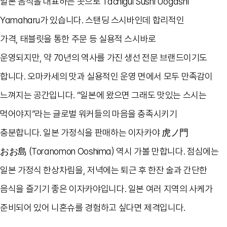
일본 음식을 대표하는 곳으로
Tachigui Sushi Uogashi
Yamaharu
가 있습니다
.
스탠딩 스시바인데 합리적인
가격
,
태블릿을 통한 주문 등 실용적 스시바로
운영되지만
,
약
70
년의 역사를 가진 생선 전문 브랜드이기도
합니다
.
오마카세의 맛과 실용적인 운영 면에서 모두 만족감이
느껴지는 공간입니다
. “
일본에 왔으면 그래도 맛있는 스시는
먹어야지
”
라는 글로벌 워커들의 마음을 충족시키기
충분합니다
.
일본 가정식을 판매하는 이자카야 虎ノ門
おお島
(Toranomon Ooshima)
역시 가볼 만합니다
.
점심에는
일본 가정식 한상차림을
,
저녁에는 퇴근 후 한잔 술과 간단한
음식을 즐기기 좋은 이자카야입니다
.
일본 여러 지역의 사케가
준비되어 있어 니혼슈를 경험하고 싶다면 제격입니다
.