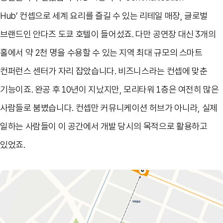
Hub’
컨셉으로 세계 요리를 즐길 수 있는 리테일 매장
,
글로벌
브랜드인 안다즈 도쿄 호텔이 들어섰죠
.
다만 공연장 대신
3
개의
홀에서 약
2
천 명을 수용할 수 있는 지역 최대 규모의 스마트
컨퍼런스 센터가 자리 잡았습니다
.
비즈니스라는 컨셉에 맞춘
기능이죠
.
완공 후
10
년이 지났지만
,
모리타워
1
층은 여전히 많은
사람들로 붐볐습니다
.
컨셉만 커뮤니케이션 허브가 아니라
,
실제
일하는 사람들이 이 공간에서 개발 당시의 목적으로 활용하고
있었죠
.