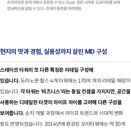
프라이빗한 분위기에서 운동할 수 있는 Gym. 창문 너머로 도쿄타워를 보며
런닝머신을 달릴 수 있다. ⒸSPI 플랫폼 마케팅팀
현지의 맛과 경험, 실용성까지 살린 MD 구성
스테이션 타워의 또 다른 특징은 리테일 구성에
있습니다
.
도라노몬 힐스
4
개 타워에는
170
여 개의 리테일 매장이
있습니다
.
각 타워는
'
비즈니스
'
라는 동일 컨셉을 가지지만
,
공간을
사용하는 디테일한 타겟의 라이프 차이를 고려해 다른 구성을
보여줍니다
.
순차 개발 과정에서 라이프 트렌드와 시대적 변화
등도 반영되었습니다
. 2014
년에 완공된 모리타워에는 약
30
개