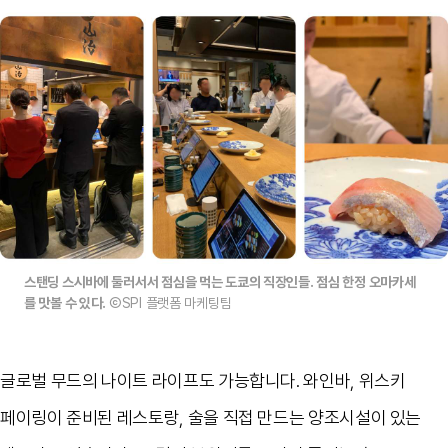
스탠딩 스시바에 둘러서서 점심을 먹는 도쿄의 직장인들. 점심 한정 오마카세
를 맛볼 수 있다.
ⒸSPI 플랫폼 마케팅팀
글로벌 무드의 나이트 라이프도 가능합니다
.
와인바
,
위스키
페이링이 준비된 레스토랑
,
술을 직접 만드는 양조시설이 있는