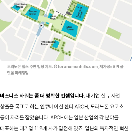
도라노몬 힐스 주변 빌딩 지도. Ⓒtoranomonhills.com, 재가공=SPI 플
랫폼 마케팅팀
비즈니스 타워는 좀 더 명확한 컨셉입니다
.
대기업 신규 사업
창출을 목표로 하는 인큐베이션 센터
ARCH,
도라노몬 요코초
등이 자리를 잡았습니다
. ARCH
에는 일본 산업의 각 분야를
대표하는 대기업
118
개 사가 입점해 있죠
.
일본의 독자적인 혁신