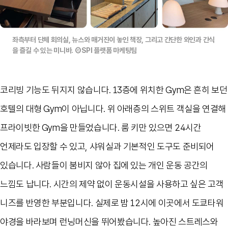
좌측부터 단체 회의실, 뉴스와 매거진이 놓인 책장, 그리고 간단한 와인과 간식
을 즐길 수 있는 미니바. ⒸSPI 플랫폼 마케팅팀
코리빙 기능도 뒤지지 않습니다
. 13
층에 위치한 Gym은 흔히 보던
호텔의 대형 Gym이 아닙니다
.
위 아래층의 스위트 객실을 연결해
프라이빗한 Gym을 만들었습니다
.
룸 키만 있으면
24
시간
언제라도 입장할 수 있고
,
샤워실과 기본적인 도구도 준비되어
있습니다
.
사람들이 붐비지 않아 집에 있는 개인 운동 공간의
느낌도 납니다
. 시간의 제약 없이 운동시설을 사용하고 싶은 고객
니즈를 반영한 부분입니다.
실제로 밤
12
시에 이곳에서 도쿄타워
야경을 바라보며 런닝머신을 뛰어봤습니다
.
높아진 스트레스와