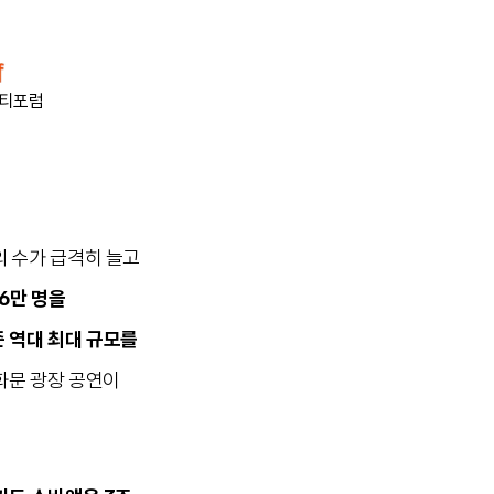
티포럼
의 수가 급격히 늘고
6만 명을
준 역대 최대 규모를
광화문 광장 공연이