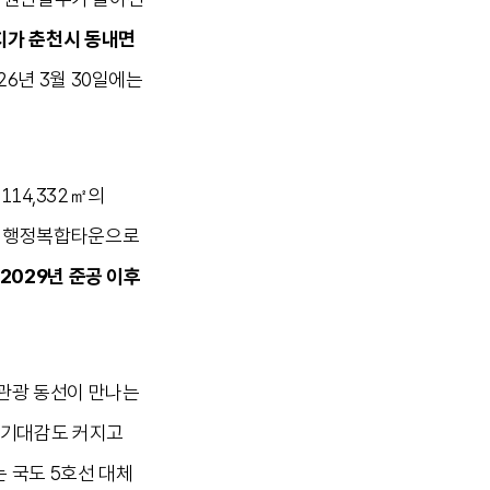
지가 춘천시 동내면
26년 3월 30일에는
114,332㎡의
는 행정복합타운으로
2029년 준공 이후
 관광 동선이 만나는
 기대감도 커지고
 국도 5호선 대체