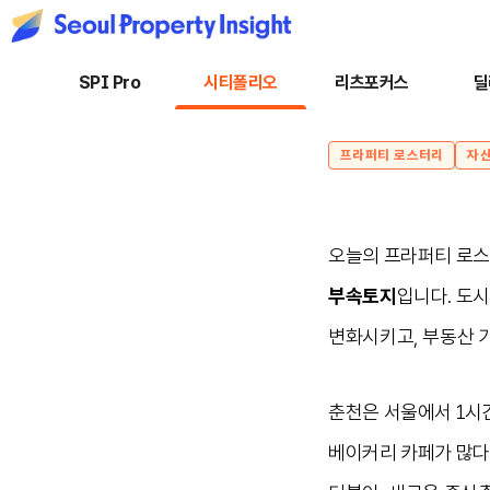
SPI Pro
시티폴리오
리츠포커스
딜
프라퍼티 로스터리
자
오늘의 프라퍼티 로
부속토지
입니다. 도
변화시키고, 부동산 
춘천은 서울에서 1시
베이커리 카페가 많다