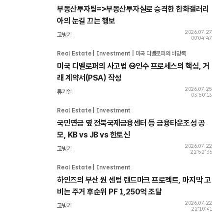
부동산투자팀=>부동산투자실로 승격한 한화갤러리
아의 눈길 끄는 행보
2026.07.27
고병기
00:04:47
Real Estate | Investment | 미국 디벨로퍼의 비망록
미국 디벨로퍼의 사고법 ⑭인수 프로세스의 핵심, 거
래 계약서(PSA) 작성
2026.07.25
류기열
03:50:13
Real Estate | Investment 
국민연금 옆 전북국제금융센터 등 금융타운조성 공
모, KB vs JB vs 한토신
2026.07.22
고병기
22:52:36
Real Estate | Investment 
하인즈의 부산 원 센텀 랜드마크 프로젝트, 마지막 고
비는 주거 후순위 PF 1,250억 조달
2026.07.22
고병기
22:10:41